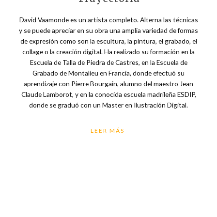
David Vaamonde es un artista completo. Alterna las técnicas
y se puede apreciar en su obra una amplia variedad de formas
de expresión como son la escultura, la pintura, el grabado, el
collage o la creación digital. Ha realizado su formación en la
Escuela de Talla de Piedra de Castres, en la Escuela de
Grabado de Montalieu en Francia, donde efectuó su
aprendizaje con Pierre Bourgain, alumno del maestro Jean
Claude Lamborot, y en la conocida escuela madrileña ESDIP,
donde se graduó con un Master en Ilustración Digital.
LEER MÁS
«A través de mis creaciones expreso mis sentimientos
siguiendo el ritmo de mis gestos. Todos los días intento
ser sincero y dar lo mejor de mismo»