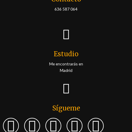
636 587 064
Estudio
Me encontrarás en
Madrid
Sígueme
F
I
L
T
P