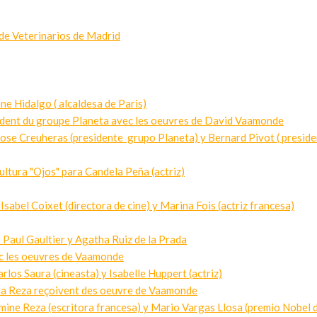
de Veterinarios de Madrid
Hidalgo ( alcaldesa de Paris)
ident du groupe Planeta avec les oeuvres de David Vaamonde
e Creuheras (presidente grupo Planeta) y Bernard Pivot ( preside
a "Ojos" para Candela Peña (actriz)
el Coixet (directora de cine) y Marina Fois (actriz francesa)
aul Gaultier y Agatha Ruiz de la Prada
vec les oeuvres de Vaamonde
s Saura (cineasta) y Isabelle Huppert (actriz)
mina Reza reçoivent des oeuvre de Vaamonde
e Reza (escritora francesa) y Mario Vargas Llosa (premio Nobel d