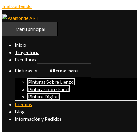
Ir al contenido
Menú principal
Inicio
Trayectoria
Esculturas
Pinturas
Alternar menú
Pinturas Sobre Lienzo
Pintura sobre Papel
Pintura Digital
Premios
Blog
Información y Pedidos