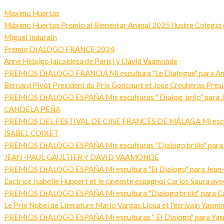
Maximo Huertas
Máximo Huertas Premio al Bienestar Animal 2025 Ilustre Colegio 
Miguel InduraIn
Premio DIALOGO FRANCE 2024
Anne Hidalgo (alcaldesa de Paris) y David Vaamonde
PREMIOS DIALOGO FRANCIA Mi escultura "Le Dialogue" para Anne 
Bernard Pivot President du Prix Goncourt et Jose Creuheras Pres
PREMIOS DIALOGO ESPAÑA Mis esculturas " Dialog brilo" para Jos
CANDELA PEÑA
PREMIOS DEL FESTIVAL DE CINE FRANCÉS DE MÁLAGA Mi escultur
ISABEL COIXET
PREMIOS DIALOGO ESPAÑA Mis esculturas "Dialogo brillo" para Isab
JEAN -PAUL GAULTIER Y DAVID VAAMONDE
PREMIOS DIALOGO ESPAÑA Mi escultura "El Dialogo" para Jean- P
L'actrice Isabelle Huppert et le cineaste espagnol Carlos Saura a
PREMIOS DIALOGO ESPAÑA Mi escultura "Dialogo brillo" para Carlo
Le Prix Nobel de Literature Mario Vargas Llosa et l'écrivain Yas
PREMIOS DIALOGO ESPAÑA Mi esculturas " El Dialogo" para Yasmin