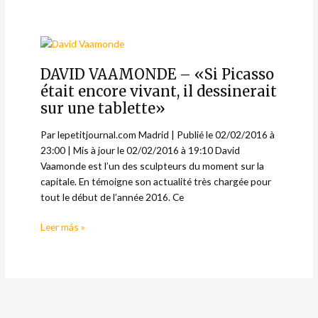
DAVID
VAAMONDE
DAVID VAAMONDE – «Si Picasso
–
«Si
était encore vivant, il dessinerait
Picasso
sur une tablette»
était
Par lepetitjournal.com Madrid | Publié le 02/02/2016 à
encore
23:00 | Mis à jour le 02/02/2016 à 19:10 David
vivant,
Vaamonde est l’un des sculpteurs du moment sur la
il
capitale. En témoigne son actualité très chargée pour
dessinerait
tout le début de l’année 2016. Ce
sur
une
Leer más »
tablette»