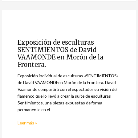
Exposición
de
Exposición de esculturas
esculturas
SENTIMIENTOS de David
SENTIMIENTOS
de
VAAMONDE en Morón de la
David
Frontera.
VAAMONDE
Exposición individual de esculturas «SENTIMIENTOS»
en
de David VAAMONDEen Morón de la Frontera. David
Morón
Vaamonde compartirá con el espectador su visión del
de
flamenco que lo llevó a crear la suite de esculturas
la
Sentimientos, una piezas expuestas de forma
Frontera.
permanente en el
Leer más »