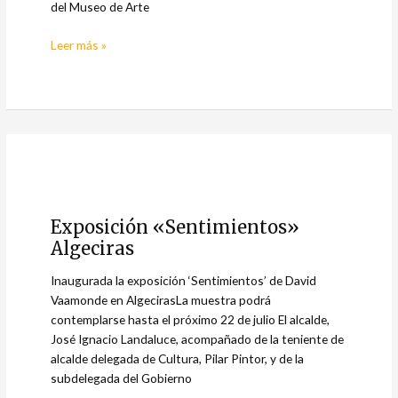
del Museo de Arte
Leer más »
Exposición
«Sentimientos»
Exposición «Sentimientos»
Algeciras
Algeciras
Inaugurada la exposición ‘Sentimientos’ de David
Vaamonde en AlgecirasLa muestra podrá
contemplarse hasta el próximo 22 de julio El alcalde,
José Ignacio Landaluce, acompañado de la teniente de
alcalde delegada de Cultura, Pilar Pintor, y de la
subdelegada del Gobierno