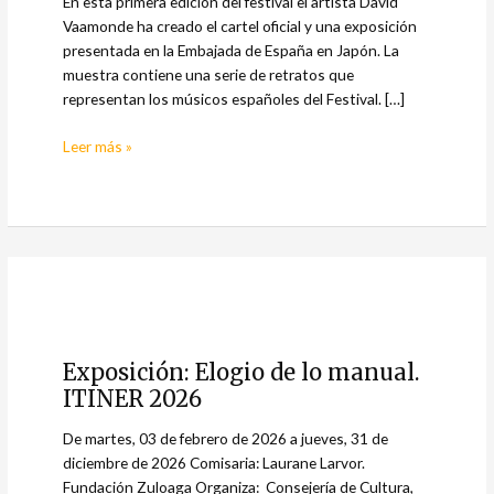
En esta primera edición del festival el artista David
Vaamonde ha creado el cartel oficial y una exposición
presentada en la Embajada de España en Japón. La
muestra contiene una serie de retratos que
representan los músicos españoles del Festival. […]
Leer más »
Exposición:
Elogio
Exposición: Elogio de lo manual.
de
ITINER 2026
lo
manual.
De martes, 03 de febrero de 2026 a jueves, 31 de
ITINER
diciembre de 2026 Comisaria: Laurane Larvor.
2026
Fundación Zuloaga Organiza: Consejería de Cultura,