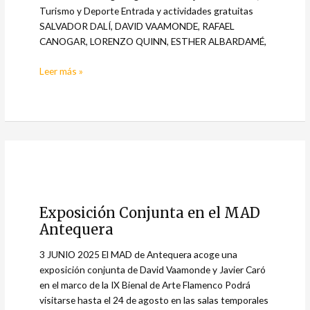
Turismo y Deporte Entrada y actividades gratuitas
SALVADOR DALÍ, DAVID VAAMONDE, RAFAEL
CANOGAR, LORENZO QUINN, ESTHER ALBARDAMÉ,
Leer más »
Exposición
Conjunta
Exposición Conjunta en el MAD
en
Antequera
el
MAD
3 JUNIO 2025 El MAD de Antequera acoge una
Antequera
exposición conjunta de David Vaamonde y Javier Caró
en el marco de la IX Bienal de Arte Flamenco Podrá
visitarse hasta el 24 de agosto en las salas temporales