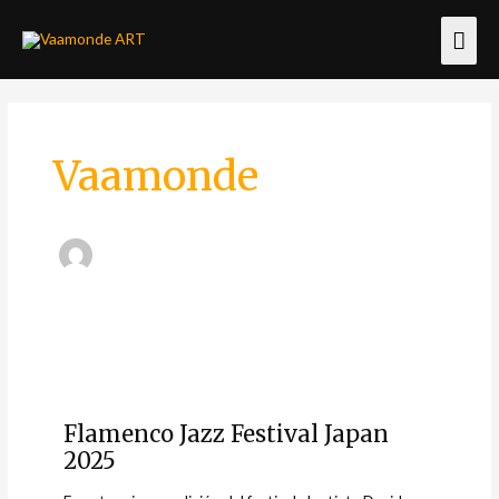
Ir
Men
al
contenido
princ
Paginación
de
Vaamonde
entradas
Flamenco
Jazz
Flamenco Jazz Festival Japan
Festival
2025
Japan
2025