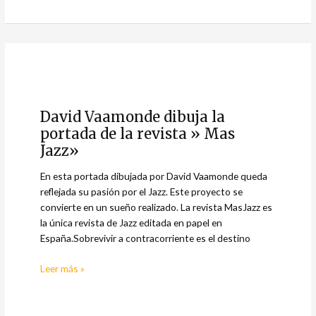
David
Vaamonde
David Vaamonde dibuja la
dibuja
portada de la revista » Mas
la
portada
Jazz»
de
En esta portada dibujada por David Vaamonde queda
la
reflejada su pasión por el Jazz. Este proyecto se
revista
convierte en un sueño realizado. La revista MasJazz es
»
la única revista de Jazz editada en papel en
Mas
España.Sobrevivir a contracorriente es el destino
Jazz»
Leer más »