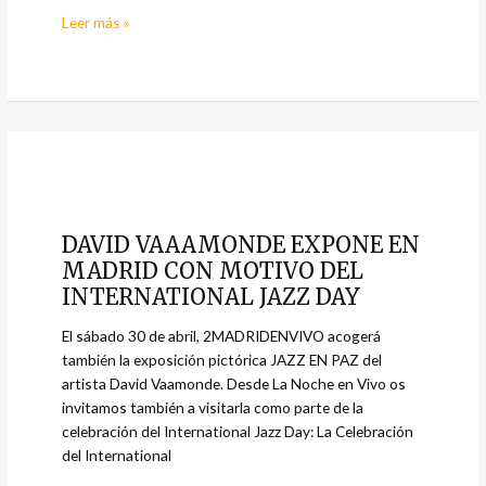
Leer más »
DAVID
VAAAMONDE
DAVID VAAAMONDE EXPONE EN
EXPONE
MADRID CON MOTIVO DEL
EN
MADRID
INTERNATIONAL JAZZ DAY
CON
El sábado 30 de abril, 2MADRIDENVIVO acogerá
MOTIVO
también la exposición pictórica JAZZ EN PAZ del
DEL
artista David Vaamonde. Desde La Noche en Vivo os
INTERNATIONAL
invitamos también a visitarla como parte de la
JAZZ
celebración del International Jazz Day: La Celebración
DAY
del International