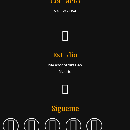
Contacto
636 587 064
Estudio
Me encontrarás en
Madrid
Sígueme
F
I
L
T
P