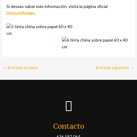
Si deseas saber más información, visita la página oficial
DonostiArtean
.
←
Entrada anterior
Entrada siguiente
→
Contacto
636 587 064