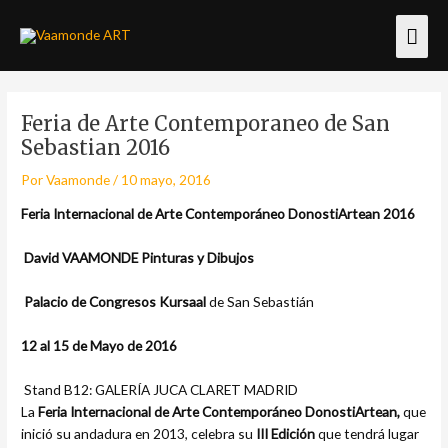
Ir
Men
al
contenido
princ
Navegación
Feria de Arte Contemporaneo de San
de
Sebastian 2016
entradas
Por
Vaamonde
/
10 mayo, 2016
Feria Internacional de Arte Contemporáneo DonostiArtean 2016
David VAAMONDE Pinturas y Dibujos
Palacio de Congresos Kursaal
de San Sebastián
12 al 15 de Mayo de 2016
Stand B12: GALERÍA JUCA CLARET MADRID
La
Feria Internacional de Arte Contemporáneo DonostiArtean,
que
inició su andadura en 2013, celebra su
III Edición
que tendrá lugar