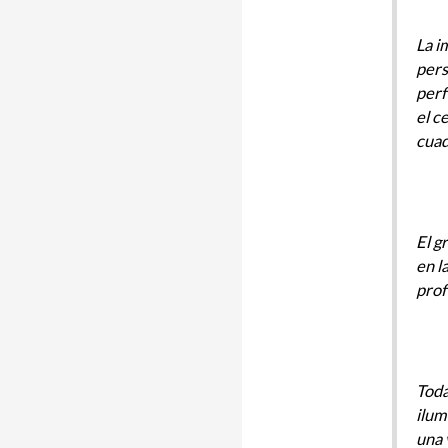
La i
pers
perf
el c
cuad
El g
en l
prof
Toda
ilum
una 