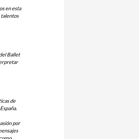
s en esta
 talentos
el Ballet
terpretar
ticas de
 España.
pasión por
 mensajes
e como