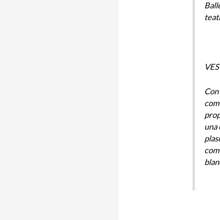
Ball
teat
VES
Con 
com
prop
una 
plas
com
blan