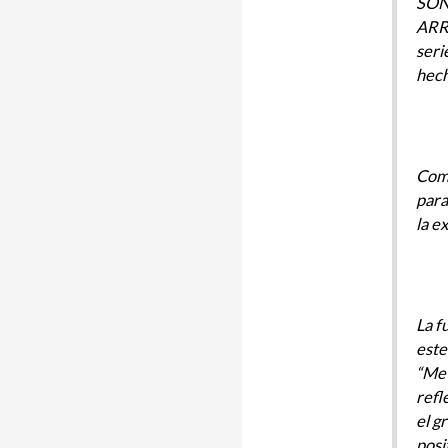
SOÑ
ARR
seri
hech
Como
para
la e
La f
este
“Me 
refl
el g
posi