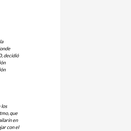
la
 Conde
, decidió
ión
ión
 los
itmo, que
ilarín en
jar con el