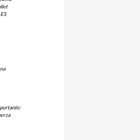
llet
 ES
una
mportante:
uerza