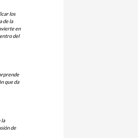
icar los
a de la
nvierte en
centro del
 sorprende
ón que da
 la
usión de