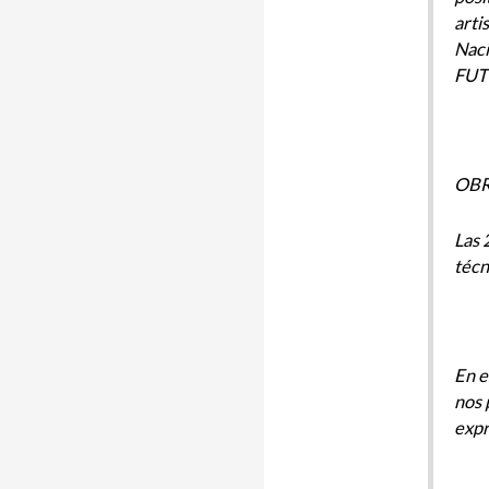
arti
Naci
FUT
OBRA
Las 
técn
En e
nos 
expr