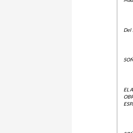
Del 
SOÑ
EL 
OBR
ESP