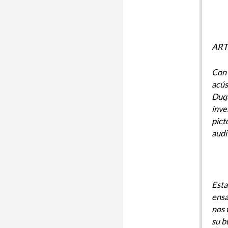
ART
Con 
acús
Duqu
inve
pict
audi
Esta
ensa
nos 
su b