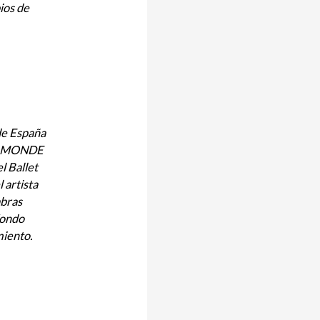
ios de
 de España
VAAMONDE
l Ballet
 artista
abras
fondo
miento.