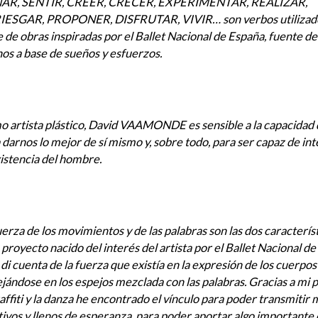
AR, SENTIR, CREER, CRECER, EXPERIMENTAR, REALIZAR,
IESGAR, PROPONER, DISFRUTAR, VIVIR… son verbos utilizado
e de obras inspiradas por el Ballet Nacional de España, fuente de
os a base de sueños y esfuerzos.
 artista plástico, David VAAMONDE es sensible a la capacidad d
 darnos lo mejor de sí mismo y, sobre todo, para ser capaz de in
xistencia del hombre.
uerza de los movimientos y de las palabras son las dos caracterís
 proyecto nacido del interés del artista por el Ballet Nacional de
di cuenta de la fuerza que existía en la expresión de los cuerpos
ejándose en los espejos mezclada con las palabras. Gracias a mi 
raffiti y la danza he encontrado el vínculo para poder transmitir
tivos y llenos de esperanza, para poder aportar algo important